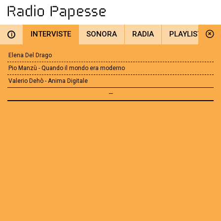
INTERVISTE
SONORA
RADIA
PLAYLIST
i
Elena Del Drago
Pio Manzù - Quando il mondo era moderno
Valerio Dehò - Anima Digitale
—