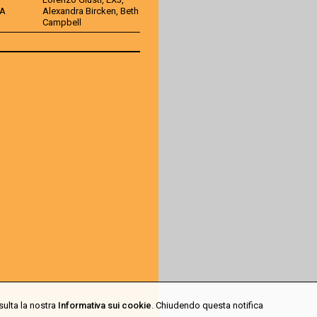
TA
Alexandra Bircken
,
Beth
Campbell
sulta la nostra
Informativa sui cookie
. Chiudendo questa notifica