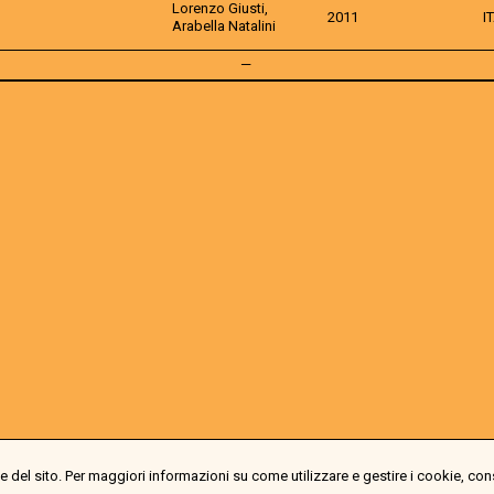
Lorenzo Giusti,
2011
I
Arabella Natalini
—
 del sito. Per maggiori informazioni su come utilizzare e gestire i cookie, con