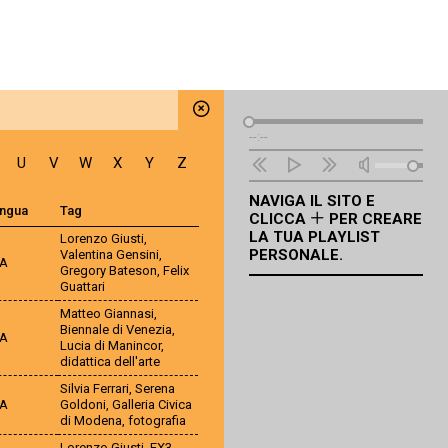
Lettore
--:--
Audio
U
V
W
X
Y
Z
NAVIGA IL SITO E
ingua
Tag
CLICCA
PER CREARE
LA TUA PLAYLIST
Lorenzo Giusti
,
PERSONALE.
Valentina Gensini
,
TA
Gregory Bateson
,
Felix
Guattari
Matteo Giannasi
,
Biennale di Venezia
,
TA
Lucia di Manincor
,
didattica dell'arte
Silvia Ferrari
,
Serena
TA
Goldoni
,
Galleria Civica
di Modena
,
fotografia
Lorenzo Giusti
,
EX3
,