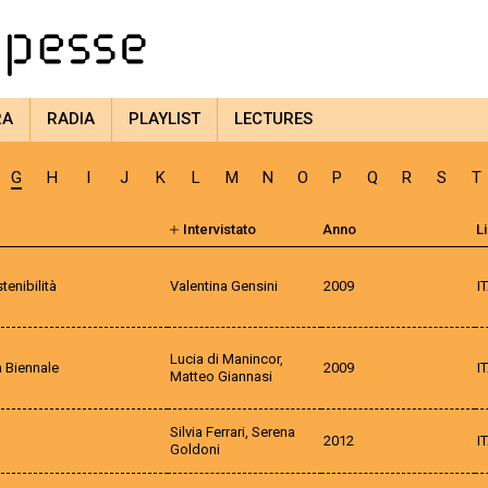
RA
RADIA
PLAYLIST
LECTURES
G
H
I
J
K
L
M
N
O
P
Q
R
S
T
Intervistato
Anno
L
tenibilità
Valentina Gensini
2009
I
Lucia di Manincor,
a Biennale
2009
I
Matteo Giannasi
Silvia Ferrari, Serena
2012
I
Goldoni