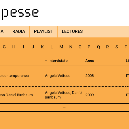
RA
RADIA
PLAYLIST
LECTURES
G
H
I
J
K
L
M
N
O
P
Q
R
S
T
Intervistato
Anno
L
arte contemporanea
Angela Vettese
2008
I
Angela Vettese, Daniel
con Daniel Birnbaum
2009
I
Birnbaum
—