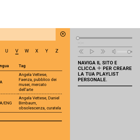
Lettore
--:--
Audio
U
V
W
X
Y
Z
NAVIGA IL SITO E
ingua
Tag
CLICCA
PER CREARE
LA TUA PLAYLIST
Angela Vettese
,
PERSONALE.
Faenza
,
pubblico dei
TA
musei
,
mercato
dell'arte
Angela Vettese
,
Daniel
TA/ENG
Birnbaum
,
obsolescenza
,
curatela