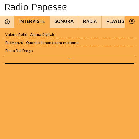
INTERVISTE
SONORA
RADIA
PLAYLIST
i
Valerio Dehò - Anima Digitale
Pio Manzù - Quando il mondo era moderno
Elena Del Drago
—