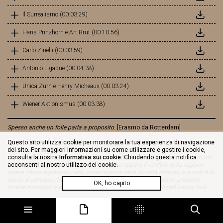
Il Surrealismo (00:03:29)
Hans Prinzhorn e Art Brut (00:10:56)
Carlo Zinelli (00:03:59)
Antonio Ligabue (00:04:38)
Unica Zurn e Henry Micheaux (00:03:24)
Wiener Aktionismus (00:03:38)
Spesso anche un folle parla a proposito.
[Erasmo da Rotterdam]
Il tema di arte e follia è quello del passaggio fra due mondi. Un grande artista
Questo sito utilizza cookie per monitorare la tua esperienza di navigazione
è sempre un folle, un folle spesso può essere un artista; e quindi non si
del sito. Per maggiori informazioni su come utilizzare e gestire i cookie,
capisce in che cosa la sua follia sia altro che di aiuto al mondo, sia un modo
consulta la nostra
Informativa sui cookie
. Chiudendo questa notifica
per capire meglio il mondo. Questa mostra supera il confine della ragione
acconsenti al nostro utilizzo dei cookie.
intesa come ragione sociale, come ragione della società intendo, e quindi è la
storia di persone che sono state considerate anormali e hanno prodotto
OK, ho capito
invece immagini e sogni che erano assolutamente normali nell’uomo, cioè
erano dentro l’uomo, erano nella possibilità di espressione che la mente
umana ha mostrato nel corso di molti secoli.
[Vittorio Sgarbi