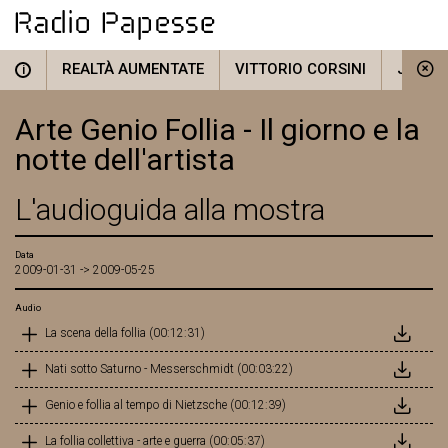
REALTÀ AUMENTATE
VITTORIO CORSINI
JOSEF
i
Arte Genio Follia - Il giorno e la
notte dell'artista
L'audioguida alla mostra
Data
2009-01-31 -> 2009-05-25
Audio
La scena della follia (00:12:31)
Nati sotto Saturno - Messerschmidt (00:03:22)
Genio e follia al tempo di Nietzsche (00:12:39)
La follia collettiva - arte e guerra (00:05:37)