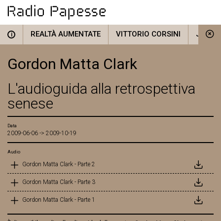
REALTÀ AUMENTATE
VITTORIO CORSINI
JOSEF
i
Gordon Matta Clark
L'audioguida alla retrospettiva
senese
Data
2009-06-06 -> 2009-10-19
Audio
Gordon Matta Clark - Parte 2
Gordon Matta Clark - Parte 3
Gordon Matta Clark - Parte 1