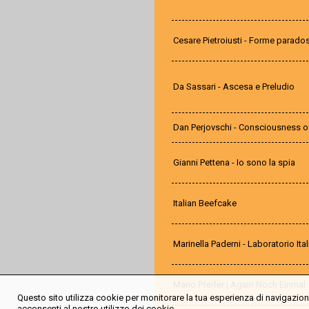
Cesare Pietroiusti - Forme parado
Da Sassari - Ascesa e Preludio
Dan Perjovschi - Consciousness of
Gianni Pettena - Io sono la spia
Italian Beefcake
Marinella Paderni - Laboratorio Ital
Mario Pfeifer | Again Noch Einmal
Questo sito utilizza cookie per monitorare la tua esperienza di navigazione
acconsenti al nostro utilizzo dei cookie.