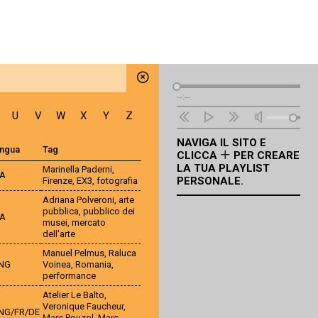
Lettore
--:--
Audio
U
V
W
X
Y
Z
NAVIGA IL SITO E
ingua
Tag
CLICCA
PER CREARE
LA TUA PLAYLIST
Marinella Paderni
,
TA
PERSONALE.
Firenze
,
EX3
,
fotografia
Adriana Polveroni
,
arte
pubblica
,
pubblico dei
TA
musei
,
mercato
dell'arte
Manuel Pelmus
,
Raluca
NG
Voinea
,
Romania
,
performance
Atelier Le Balto
,
Veronique Faucheur
,
NG/FR/DE
Marc Pouzol
,
Marc