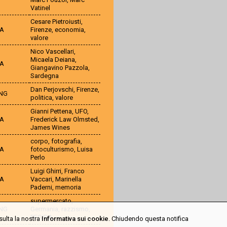
Vatinel
Cesare Pietroiusti
,
TA
Firenze
,
economia
,
valore
Nico Vascellari
,
Micaela Deiana
,
TA
Giangavino Pazzola
,
Sardegna
Dan Perjovschi
,
Firenze
,
NG
politica
,
valore
Gianni Pettena
,
UFO
,
TA
Frederick Law Olmsted
,
James Wines
corpo
,
fotografia
,
TA
fotoculturismo
,
Luisa
Perlo
Luigi Ghirri
,
Franco
TA
Vaccari
,
Marinella
Paderni
,
memoria
supermercato
,
NG
Germania
,
razzismo
,
PEGIDA
sulta la nostra
Informativa sui cookie
. Chiudendo questa notifica