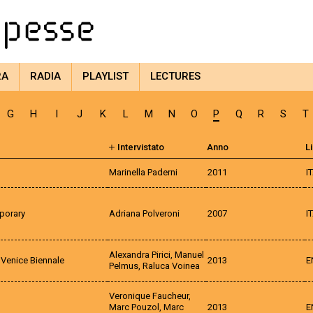
RA
RADIA
PLAYLIST
LECTURES
G
H
I
J
K
L
M
N
O
P
Q
R
S
T
Intervistato
Anno
L
Marinella Paderni
2011
I
mporary
Adriana Polveroni
2007
I
Alexandra Pirici, Manuel
 Venice Biennale
2013
E
Pelmus, Raluca Voinea
Veronique Faucheur,
Marc Pouzol, Marc
2013
E