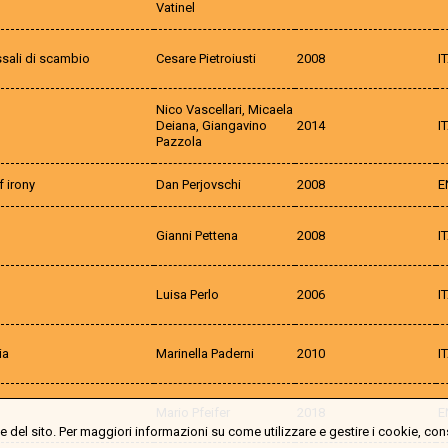
Vatinel
ssali di scambio
Cesare Pietroiusti
2008
I
Nico Vascellari, Micaela
Deiana, Giangavino
2014
I
Pazzola
 irony
Dan Perjovschi
2008
E
Gianni Pettena
2008
I
Luisa Perlo
2006
I
ia
Marinella Paderni
2010
I
Mario Pfeifer
2018
E
 del sito. Per maggiori informazioni su come utilizzare e gestire i cookie, con