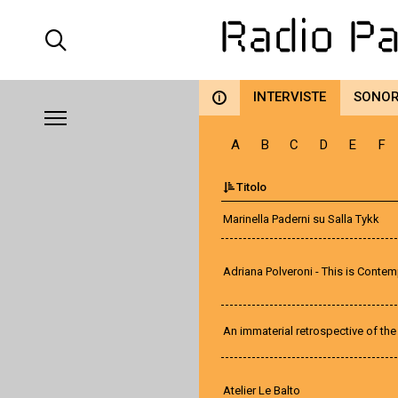
INTERVISTE
SONO
i
A
B
C
D
E
F
Titolo
Marinella Paderni su Salla Tykk
Adriana Polveroni - This is Conte
An immaterial retrospective of the
Atelier Le Balto