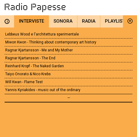
INTERVISTE
SONORA
RADIA
PLAYLIST
i
Lebbeus Wood e l'architettura sperimentale
Miwon Kwon - Thinking about contemporary art history
Ragnar Kjartansson - Me and My Mother
Ragnar Kjartansson - The End
Reinhard Kropf - The Naked Garden
Taiyo Onorato & Nico Krebs
Will Kwan - Flame Test
Yannis Kyriakides - music out of the ordinary
—