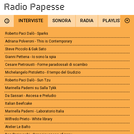
INTERVISTE
SONORA
RADIA
PLAYLIST
i
Roberto Paci Dalò - Sparks
Adriana Polveroni - This is Contemporary
Steve Piccolo & Gak Sato
Gianni Pettena - Io sono la spia
Cesare Pietroiusti - Forme paradossali di scambio
Michelangelo Pistoletto - Il tempo del Giudizio
Roberto Paci Dalò - Sun Tzu
Marinella Paderni su Salla Tykk
Da Sassari - Ascesa e Preludio
Italian Beefcake
Marinella Paderni - Laboratorio Italia
Wilfredo Prieto - White library
Atelier Le Balto