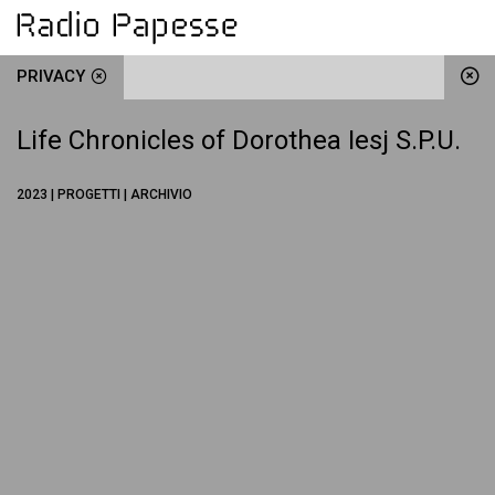
PRIVACY
Life Chronicles of Dorothea Iesj S.P.U.
2023 | PROGETTI | ARCHIVIO