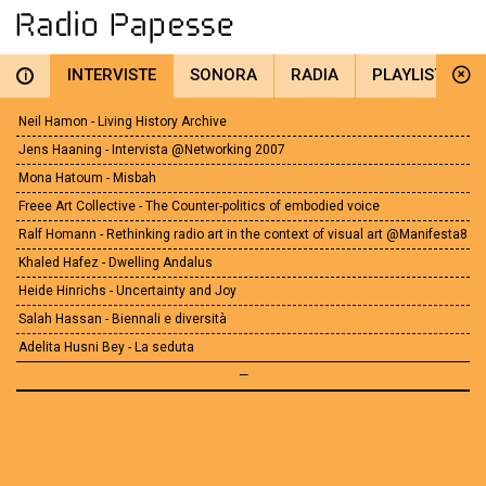
INTERVISTE
SONORA
RADIA
PLAYLIST
i
Neil Hamon - Living History Archive
Jens Haaning - Intervista @Networking 2007
Mona Hatoum - Misbah
Freee Art Collective - The Counter-politics of embodied voice
Ralf Homann - Rethinking radio art in the context of visual art @Manifesta8
Khaled Hafez - Dwelling Andalus
Heide Hinrichs - Uncertainty and Joy
Salah Hassan - Biennali e diversità
Adelita Husni Bey - La seduta
—