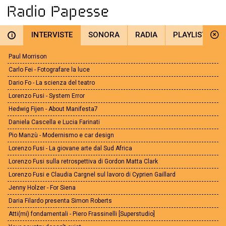
INTERVISTE
SONORA
RADIA
PLAYLIST
i
Paul Morrison
Carlo Fei - Fotografare la luce
Dario Fo - La scienza del teatro
Lorenzo Fusi - System Error
Hedwig Fijen - About Manifesta7
Daniela Cascella e Lucia Farinati
Pio Manzù - Modernismo e car design
Lorenzo Fusi - La giovane arte dal Sud Africa
Lorenzo Fusi sulla retrospettiva di Gordon Matta Clark
Lorenzo Fusi e Claudia Cargnel sul lavoro di Cyprien Gaillard
Jenny Holzer - For Siena
Daria Filardo presenta Simon Roberts
Atti(mi) fondamentali - Piero Frassinelli [Superstudio]