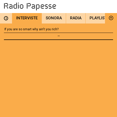
INTERVISTE
SONORA
RADIA
PLAYLIST
i
If you are so smart why ain't you rich?
—