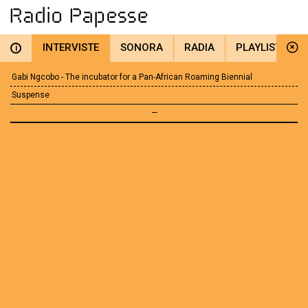
INTERVISTE
SONORA
RADIA
PLAYLIST
i
Gabi Ngcobo - The incubator for a Pan-African Roaming Biennial
Suspense
—