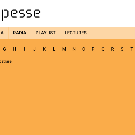
RA
RADIA
PLAYLIST
LECTURES
G
H
I
J
K
L
M
N
O
P
Q
R
S
T
strare.