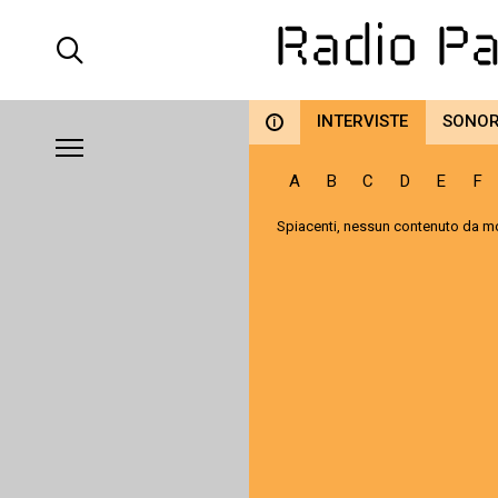
INTERVISTE
SONO
i
A
B
C
D
E
F
Spiacenti, nessun contenuto da mo