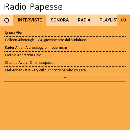
INTERVISTE
SONORA
RADIA
PLAYLIST
i
Ignasi Aballì
Colleen Alborough - .ZA, giovane arte dal Sudafrica
Kader Attia - Archeology of modernism
Giorgio Andreotta Calò
Charles Avery - Onomatopoeia
Etel Adnan - It is very difficult not to be who you are
—