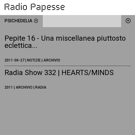
PSICHEDELIA
Pepite 16 - Una miscellanea piuttosto
eclettica...
2011-06-27 | NOTIZIE | ARCHIVIO
Radia Show 332 | HEARTS/MINDS
2011 | ARCHIVIO | RADIA