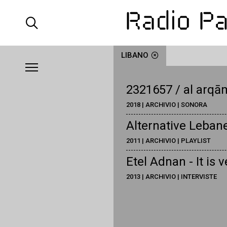
LIBANO
2321657 / al arqā
2018 | ARCHIVIO | SONORA
Alternative Lebane
2011 | ARCHIVIO | PLAYLIST
Etel Adnan - It is 
2013 | ARCHIVIO | INTERVISTE