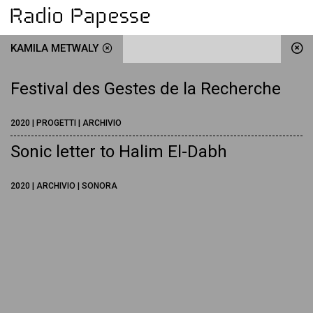
KAMILA METWALY
Festival des Gestes de la Recherche
2020 | PROGETTI | ARCHIVIO
Sonic letter to Halim El-Dabh
2020 | ARCHIVIO | SONORA