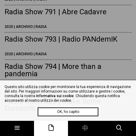
Radia Show 791 | Abre Cadavre
2020 | ARCHIVIO | RADIA
Radia Show 793 | Radio PANdemIK
2020 | ARCHIVIO | RADIA
Radia Show 794 | More than a
pandemia
Questo sito utilizza cookie per monitorare la tua esperienza di navigazione
2020 | ARCHIVIO | RADIA
del sito. Per maggiori informazioni su come utilizzare e gestire i cookie,
consulta la nostra
Informativa sui cookie
. Chiudendo questa notifica
Radia Show 828 | Make Some
acconsenti al nostro utilizzo dei cookie.
Domestic Noise
OK, ho capito
2021 | ARCHIVIO | RADIA
Radia Show 832 | Maléfiction