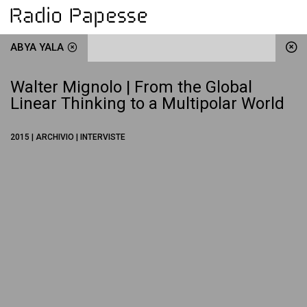
ABYA YALA
Walter Mignolo | From the Global
Linear Thinking to a Multipolar World
2015 | ARCHIVIO | INTERVISTE