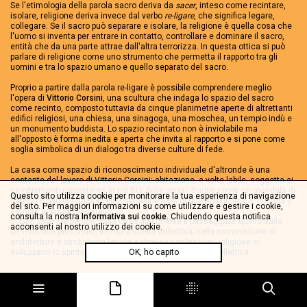
Se l'etimologia della parola sacro deriva da
sacer
, inteso come recintare,
isolare, religione deriva invece dal verbo
re-ligare
, che significa legare,
collegare. Se il sacro può separare e isolare, la religione è quella cosa che
l'uomo si inventa per entrare in contatto, controllare e dominare il sacro,
entità che da una parte attrae dall'altra terrorizza. In questa ottica si può
parlare di religione come uno strumento che permetta il rapporto tra gli
uomini e tra lo spazio umano e quello separato del sacro.
Proprio a partire dalla parola re-ligare è possibile comprendere meglio
l'opera di
Vittorio Corsini
, una scultura che indaga lo spazio del sacro
come recinto, composto tuttavia da cinque planimetrie aperte di altrettanti
edifici religiosi, una chiesa, una sinagoga, una moschea, un tempio indù e
un monumento buddista. Lo spazio recintato non è inviolabile ma
all'opposto è forma inedita e aperta che invita al rapporto e si pone come
soglia simbolica di un dialogo tra diverse culture di fede.
La casa come spazio di riconoscimento individuale d'altronde è una
costante del lavoro di Vittorio Corsini: abitazione, a volte labile, soggetta ai
cambiamenti nonostante la rigidità delle pareti, fragile come un mandala di
Questo sito utilizza cookie per monitorare la tua esperienza di navigazione
sabbia, luogo di relazioni più che definizione di uno spazio fisico, la casa è
del sito. Per maggiori informazioni su come utilizzare e gestire i cookie,
sempre uno spazio umano.
consulta la nostra
Informativa sui cookie
. Chiudendo questa notifica
In
God save the people
, dalla casa alla chiesa il passaggio è quello dalla
acconsenti al nostro utilizzo dei cookie.
dimensione personale, intima a quella collettiva; nella commistione di
architetture e simbologie legate a diverse confessioni religiose si
sviluppano lo spirito e la forma sociale di una ritualità collettiva.
OK, ho capito