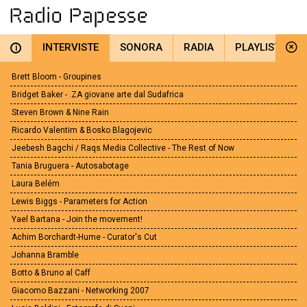
INTERVISTE
SONORA
RADIA
PLAYLIST
i
Brett Bloom - Groupines
Bridget Baker - .ZA giovane arte dal Sudafrica
Steven Brown & Nine Rain
Ricardo Valentim & Bosko Blagojevic
Jeebesh Bagchi / Raqs Media Collective - The Rest of Now
Tania Bruguera - Autosabotage
Laura Belém
Lewis Biggs - Parameters for Action
Yael Bartana - Join the movement!
Achim Borchardt-Hume - Curator's Cut
Johanna Bramble
Botto & Bruno al Caff
Giacomo Bazzani - Networking 2007