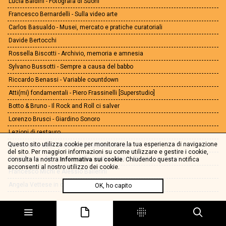
Lucia Baldini - Fotografa di Suoni
Francesco Bernardelli - Sulla video arte
Carlos Basualdo - Musei, mercato e pratiche curatoriali
Davide Bertocchi
Rossella Biscotti - Archivio, memoria e amnesia
Sylvano Bussotti - Sempre a causa del babbo
Riccardo Benassi - Variable countdown
Atti(mi) fondamentali - Piero Frassinelli [Superstudio]
Botto & Bruno - Il Rock and Roll ci salver
Lorenzo Brusci - Giardino Sonoro
Lezioni di restauro
Questo sito utilizza cookie per monitorare la tua esperienza di navigazione
Non di sola arte - Giulia Bondi e Silvia Sitton
del sito. Per maggiori informazioni su come utilizzare e gestire i cookie,
Amplificare - A proposito della mediazione culturale nei musei
consulta la nostra
Informativa sui cookie
. Chiudendo questa notifica
acconsenti al nostro utilizzo dei cookie.
Francesco Michi e Alessio Ballerini
Angela Vettese in conversazione con Daniel Birnbaum
OK, ho capito
Angela Vettese intervista Tania Bruguera