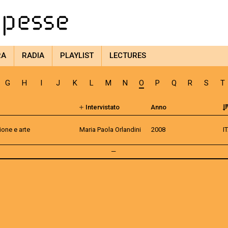
RA
RADIA
PLAYLIST
LECTURES
G
H
I
J
K
L
M
N
O
P
Q
R
S
T
Intervistato
Anno
ione e arte
Maria Paola Orlandini
2008
I
—