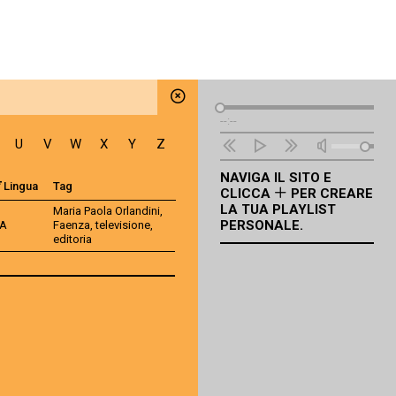
Lettore
--:--
Audio
U
V
W
X
Y
Z
NAVIGA IL SITO E
Lingua
Tag
CLICCA
PER CREARE
LA TUA PLAYLIST
Maria Paola Orlandini
,
PERSONALE.
TA
Faenza
,
televisione
,
editoria