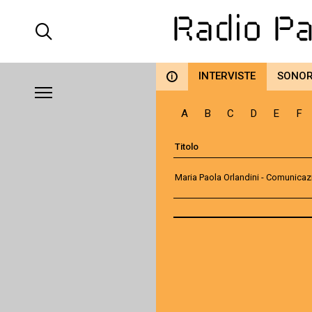
INTERVISTE
SONO
i
A
B
C
D
E
F
Titolo
Maria Paola Orlandini - Comunicaz