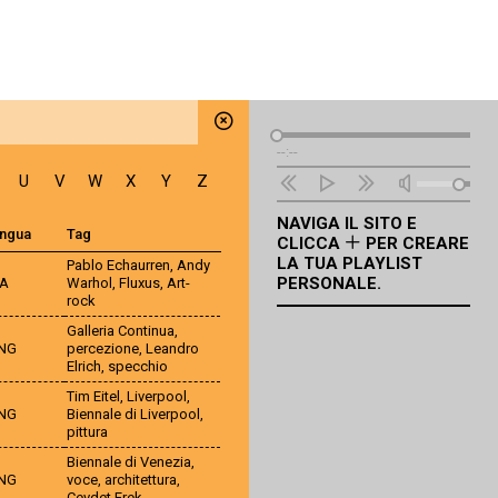
Lettore
--:--
Audio
U
V
W
X
Y
Z
NAVIGA IL SITO E
ingua
Tag
CLICCA
PER CREARE
LA TUA PLAYLIST
Pablo Echaurren
,
Andy
PERSONALE.
TA
Warhol
,
Fluxus
,
Art-
rock
Galleria Continua
,
NG
percezione
,
Leandro
Elrich
,
specchio
Tim Eitel
,
Liverpool
,
NG
Biennale di Liverpool
,
pittura
Biennale di Venezia
,
NG
voce
,
architettura
,
Cevdet Erek