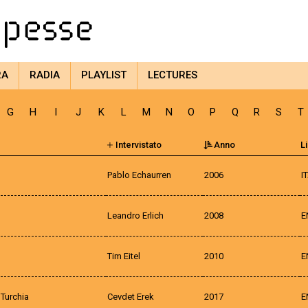
RA
RADIA
PLAYLIST
LECTURES
G
H
I
J
K
L
M
N
O
P
Q
R
S
T
Intervistato
Anno
L
Pablo Echaurren
2006
I
Leandro Erlich
2008
E
Tim Eitel
2010
E
 Turchia
Cevdet Erek
2017
E