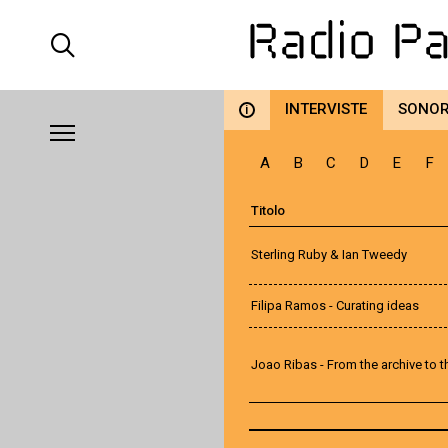
INTERVISTE
SONO
i
A
B
C
D
E
F
Titolo
Sterling Ruby & Ian Tweedy
Filipa Ramos - Curating ideas
Joao Ribas - From the archive to 