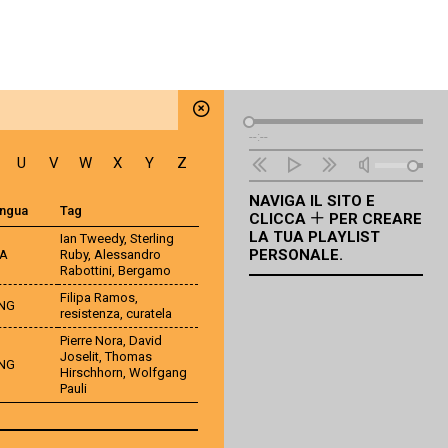
Lettore
--:--
Audio
U
V
W
X
Y
Z
NAVIGA IL SITO E
ingua
Tag
CLICCA
PER CREARE
LA TUA PLAYLIST
Ian Tweedy
,
Sterling
PERSONALE.
TA
Ruby
,
Alessandro
Rabottini
,
Bergamo
Filipa Ramos
,
NG
resistenza
,
curatela
Pierre Nora
,
David
Joselit
,
Thomas
NG
Hirschhorn
,
Wolfgang
Pauli