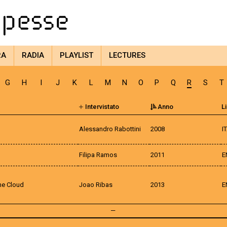
RA
RADIA
PLAYLIST
LECTURES
G
H
I
J
K
L
M
N
O
P
Q
R
S
T
Intervistato
Anno
L
Alessandro Rabottini
2008
I
Filipa Ramos
2011
E
the Cloud
Joao Ribas
2013
E
—