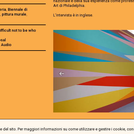
nazionale e della sua esperienza come profess
Art di Philadelphia.
eria
,
Biennale di
z
,
pittura murale
,
L'intervista è in inglese.
difficult not to be who
osal
a Audio
 del sito. Per maggiori informazioni su come utilizzare e gestire i cookie, con