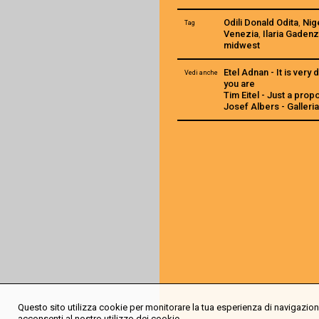
Odili Donald Odita
,
Nig
Tag
Venezia
,
Ilaria Gaden
midwest
Etel Adnan - It is very 
Vedi anche
you are
Tim Eitel - Just a prop
Josef Albers - Galleri
Questo sito utilizza cookie per monitorare la tua esperienza di navigazione
acconsenti al nostro utilizzo dei cookie.