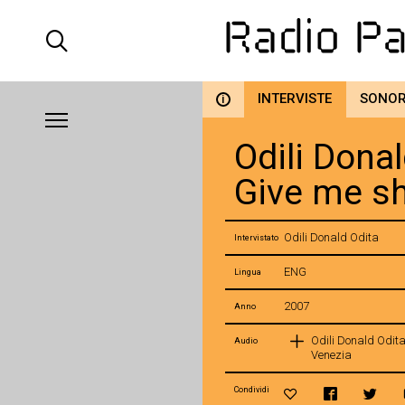
INTERVISTE
SONO
i
Odili Donal
Give me sh
Odili Donald Odita
Intervistato
ENG
Lingua
2007
Anno
Odili Donald Odita
Audio
Venezia
Condividi