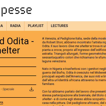
RA
RADIA
PLAYLIST
LECTURES
d Odita -
A Venezia, al Padiglione Italia, sede della most
da Robert Storr, abbiamo incontrato l'artista n
Odita. Il suo lavoro
Give me shelter
si trova in 
elter
pianta a croce, proprio all'ingresso dell'edificio;
astratta. Triangoli allungati, forme geometriche
sessantaquattro colori che richiamano le sfumatu
laguna veneziana.
Nato in Nigeria e trasferitosi con i genitori negli
guerra del Biafra, Odita è cresciuto nel Midwes
principali aspetti dell'America, dei suoi miti 
dall’altra un'identità africana attraverso la me
familiare.
 - Speciale
Con lui abbiamo parlato del lavoro che present
stessa partecipazione alla biennale, del titolo 
shelter
- e di come egli stesso abbia scoperto 
casa nella pittura. Del padiglione africano, del 