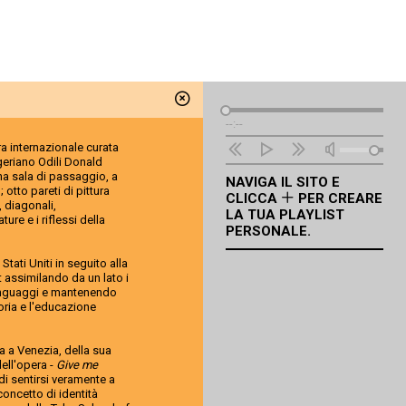
Lettore
--:--
Audio
ra internazionale curata
igeriano Odili Donald
una sala di passaggio, a
NAVIGA IL SITO E
 otto pareti di pittura
CLICCA
PER CREARE
, diagonali,
LA TUA PLAYLIST
re e i riflessi della
PERSONALE.
 Stati Uniti in seguito alla
t assimilando da un lato i
e linguaggi e mantenendo
moria e l'educazione
a a Venezia, della sua
dell'opera -
Give me
di sentirsi veramente a
concetto di identità