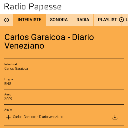
INTERVISTE
SONORA
RADIA
PLAYLIST
i
Carlos Garaicoa - Diario
Veneziano
Intervistato
Carlos Garaicoa
Lingua
ENG
Anno
2009
Audio
Carlos Garaicoa - Diario veneziano