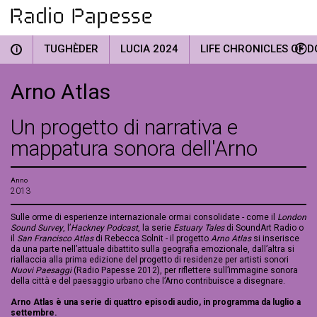
TUGHÈDER
LUCIA 2024
LIFE CHRONICLES OF D
i
Arno Atlas
Un progetto di narrativa e
mappatura sonora dell'Arno
Anno
2013
Sulle orme di esperienze internazionale ormai consolidate - come il
London
Sound Survey
, l’
Hackney Podcast
, la serie
Estuary Tales
di SoundArt Radio o
il
San Francisco Atlas
di Rebecca Solnit - il progetto
Arno Atlas
si inserisce
da una parte nell’attuale dibattito sulla geografia emozionale, dall’altra si
riallaccia alla prima edizione del progetto di residenze per artisti sonori
Nuovi Paesaggi
(Radio Papesse 2012), per riflettere sull’immagine sonora
della città e del paesaggio urbano che l’Arno contribuisce a disegnare.
Arno Atlas è una serie di quattro episodi audio, in programma da luglio a
settembre.