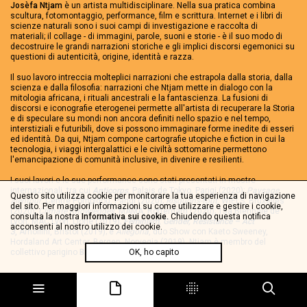
Josèfa Ntjam
è un artista multidisciplinare. Nella sua pratica combina
scultura, fotomontaggio, performance, film e scrittura. Internet e i libri di
scienze naturali sono i suoi campi di investigazione e raccolta di
materiali; il collage - di immagini, parole, suoni e storie - è il suo modo di
decostruire le grandi narrazioni storiche e gli implici discorsi egemonici su
questioni di autenticità, origine, identità e razza.
Il suo lavoro intreccia molteplici narrazioni che estrapola dalla storia, dalla
scienza e dalla filosofia: narrazioni che Ntjam mette in dialogo con la
mitologia africana, i rituali ancestrali e la fantascienza. La fusioni di
discorsi e iconografie eterogenei permette all'artista di recuperare la Storia
e di speculare su mondi non ancora definiti nello spazio e nel tempo,
interstiziali e futuribili, dove si possono immaginare forme inedite di esseri
ed identità. Da qui, Ntjam compone cartografie utopiche e fiction in cui la
tecnologia, i viaggi intergalattici e le civiltà sottomarine permettono
l'emancipazione di comunità inclusive, in divenire e resilienti.
I suoi lavori e le sue performance sono stati presentati in mostre
internazionali, tra cui
Anticorps
,
Palais de Tokyo, Parigi (2020);
Paysage
Questo sito utilizza cookie per monitorare la tua esperienza di navigazione
alentour
, Centre Pompidou, Parigi (2020);
Risquons-tout
, WIELS, Bruxelles
del sito. Per maggiori informazioni su come utilizzare e gestire i cookie,
(2020);
Climate Knowledges
, MAMA, Rotterdam (2020); 15a Biennale de
consulta la nostra
Informativa sui cookie
. Chiudendo questa notifica
Lyon, MAC Lyon, Lione (2019);
Feminism, Gender, Resistance – Act
acconsenti al nostro utilizzo dei cookie.
3
,
Arnolfini, Bristol (2019); e
Allegoria
, duo Show con Kaeto Sweeney,
Hordaland Art Center, Bergen, Norvegia (2019). Ntjam è membro del
collettivo parigino
Black(s) to the Future
OK, ho capito
.