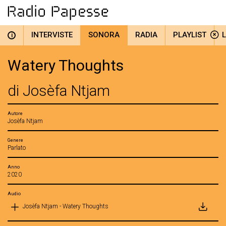
INTERVISTE
SONORA
RADIA
PLAYLIST
i
Watery Thoughts
di Josèfa Ntjam
Autore
Josèfa Ntjam
Genere
Parlato
Anno
2020
Audio
Josèfa Ntjam - Watery Thoughts