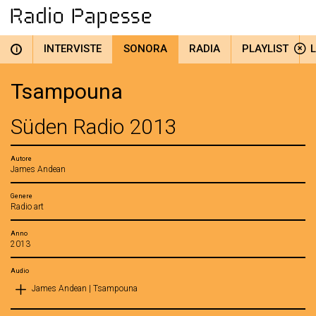
INTERVISTE
SONORA
RADIA
PLAYLIST
i
Tsampouna
Süden Radio 2013
Autore
James Andean
Genere
Radio art
Anno
2013
Audio
James Andean | Tsampouna