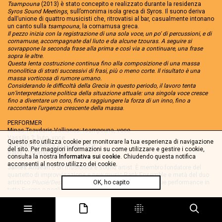
Tsampouna
(2013) è stato concepito e realizzato durante la residenza
Syros Sound Meetings
, sull’omonima isola greca di Syros. Il suono deriva
dall’unione di quattro musicisti che, ritrovatisi al bar, casualmente intonano
un canto sulla
tsampouna
, la cornamusa greca.
Il pezzo inizia con la registrazione di una sola voce, un po' di percussioni, e di
cornamuse, accompagnate dal liuto e da alcune tzouras. A seguire si
sovrappone la seconda frase alla prima e così via a continuare, una frase
sopra le altre.
Questa lenta costruzione continua fino alla composizione di una massa
monolitica di strati successivi di frasi, più o meno corte. Il risultato è una
massa vorticosa di rumore umano.
Considerando le difficoltà della Grecia in questo periodo, il lavoro tenta
un’interpretazione politica della situazione attuale: una singola voce cresce
fino a diventare un coro, fino a raggiungere la forza di un inno, fino a
raccontare l’urgenza crescente della massa
.
PERFORMER
Minas Tsavdaris-Vallianos: tsampouna, voce
Vassilis ?: liuto, voce
Questo sito utilizza cookie per monitorare la tua esperienza di navigazione
Anastasia Mpolia: tzouras, voce
del sito. Per maggiori informazioni su come utilizzare e gestire i cookie,
Babis ?: toumpi, voce
consulta la nostra
Informativa sui cookie
. Chiudendo questa notifica
acconsenti al nostro utilizzo dei cookie.
James Andean
è un musicista e sound artist. È membro fondatore del
quartetto di improvvisazione e new music Rank Ensemble e metà del duo
artistico
Plucié/DesAndes
. Ha suonato e presentato le sue performance in
OK, ho capito
tutta Europa e negli Stati Uniti.