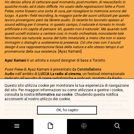
Ho deciso allora di catturare quel momento, post-mortem, di resuscitarlo in
qualche modo, ed è stato difficile. Ho usato delle registrazioni fatte a Point
Pelee, come fossero una sorta di cura, per risvegliare la memoria sonora del
luogo. A parte i field recording, la maggior parte dei suoni utilizzati per questo
lavoro provengono però da librerie audio. Di recente ho lavorato spesso al
sound editing per il cinema: in questo campo, il naturale è ricreato in modo
artificiale e mi capita di pensare ‘ah, questo non è naturale’. Ma quando tutti
questi uccelli iniziano a cantare così, in modo orchestrale, nonostante tale
fenomeno sia naturale, suona del tutto innaturale, a meno che non vi siano
immagini o dialoghi a sostenerne la presenza. Ciò che creo con il sound
design è una rappresentazione falsa della natura e allo stesso tempo è un
promemoria della sua esistenza.
[Ayaz Kamani]
Ayaz Kamani
è un artista e sound designer di base a Toronto.
Point Pelee
di Ayaz Kamani è presentato da
Constellations
Audio
nell'ambito di
LUCIA La radio al cinema
, un festival internazionale
dedicato all'ascolto di opere radiofoniche e podcast, prodotto da Radio
Papesse e in programma a Firenze, alla Manifattura Tabacchi, dal 12 al 14
Questo sito utilizza cookie per monitorare la tua esperienza di navigazione
dicembre.
del sito. Per maggiori informazioni su come utilizzare e gestire i cookie,
consulta la nostra
Informativa sui cookie
. Chiudendo questa notifica
Constellations Audio
è un collettivo di sound art e narrativa sperimentale.
acconsenti al nostro utilizzo dei cookie.
Promuove artisti internazionali impegnati nella produzione di opere sonore
che raccontano sonore adottando il registro narrativo dell'astrazione e
dell'evocazione.
Constellations
cura eventi live, produce podcast e pubblica
OK, ho capito
lavori audio che abbattono i confini tra documentario, sound art,
soundscape, fiction e musica; lavori che richiedono una profonda
esperienza di ascolto e che incoraggiano gli ascoltatori ad ampliare la
propria idea di narrazione sonora.