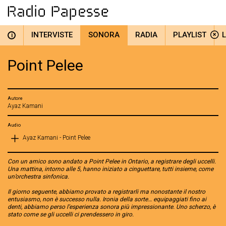
INTERVISTE
SONORA
RADIA
PLAYLIST
i
Point Pelee
Autore
Ayaz Kamani
Audio
Ayaz Kamani - Point Pelee
Con un amico sono andato a Point Pelee in Ontario, a registrare degli uccelli.
Una mattina, intorno alle 5, hanno iniziato a cinguettare, tutti insieme, come
un’orchestra sinfonica.
Il giorno seguente, abbiamo provato a registrarli ma nonostante il nostro
entusiasmo, non è successo nulla. Ironia della sorte… equipaggiati fino ai
denti, abbiamo perso l’esperienza sonora più impressionante. Uno scherzo, è
stato come se gli uccelli ci prendessero in giro.