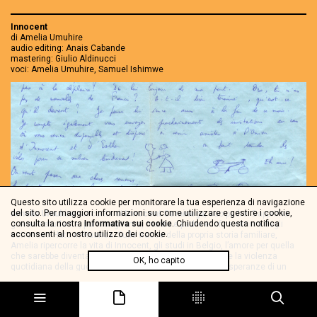
Innocent
di Amelia Umuhire
audio editing: Anais Cabande
mastering: Giulio Aldinucci
voci: Amelia Umuhire, Samuel Ishimwe
Questo sito utilizza cookie per monitorare la tua esperienza di navigazione
del sito. Per maggiori informazioni su come utilizzare e gestire i cookie,
Amelia Umuhire
racconta di
Innocent Seminega
, suo padre. Dapprima
consulta la nostra
Informativa sui cookie
. Chiudendo questa notifica
giovane studente, poi insegnante, marito e padre e infine vittima degli
acconsenti al nostro utilizzo dei cookie.
estremisti Hutu in Ruanda. Sulle tracce della propria storia familiare,
Amelia ripercorre la vita di Innocent, gli studi in Belgio, l’amore per quella
che sarebbe diventata sua moglie, le ansie da genitore e la violenza
OK, ho capito
quotidiana della guerra civile ma anche le passioni e le speranze di un
giovane uomo. La storia di Innocent diventa quella di Amelia, di un’infanzia
in movimento fra Paesi diversi e ne emerge un ritratto intimo che resiste al
canone narrativo che l’Occidente bianco impone alla recente storia
ruandese.