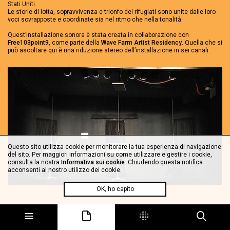
Stati Uniti.
Le storie di lotta, sopravvivenza e trionfo dei rifugiati sono unite dalle loro
voci sovrapposte e coordinate sia nel ritmo che nella tonalità.
Quest’installazione sonora è stata creata in collaborazione con
Free103point9
, come parte della
Wave Farm Artist Residency
. Quella che si
può ascoltare qui è una riduzione stereo dell’installazione in sei canali.
Questo sito utilizza cookie per monitorare la tua esperienza di navigazione
del sito. Per maggiori informazioni su come utilizzare e gestire i cookie,
consulta la nostra
Informativa sui cookie
. Chiudendo questa notifica
acconsenti al nostro utilizzo dei cookie.
OK, ho capito
Ann Heppermann
e
Kara Oehler
sono due radio producers che lavorano
fra Brooklyn e Boston. Le storie e i documentari che hanno prodotto sono
stati trasmessi da trasmissioni e radio come: This American Life, Morning
Edition, Weekend America, BBC, CBC, RadioLab. Hanno vinto numerosi