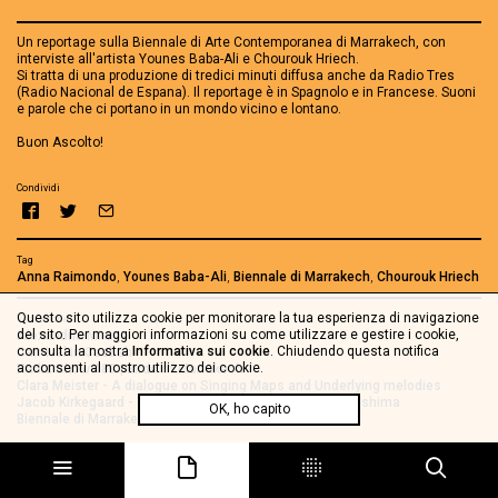
Un reportage sulla Biennale di Arte Contemporanea di Marrakech, con
interviste all'artista Younes Baba-Ali e Chourouk Hriech.
Si tratta di una produzione di tredici minuti diffusa anche da Radio Tres
(Radio Nacional de Espana). Il reportage è in Spagnolo e in Francese. Suoni
e parole che ci portano in un mondo vicino e lontano.
Buon Ascolto!
Condividi
Tag
Anna Raimondo
,
Younes Baba-Ali
,
Biennale di Marrakech
,
Chourouk Hriech
Questo sito utilizza cookie per monitorare la tua esperienza di navigazione
Vedi anche
del sito. Per maggiori informazioni su come utilizzare e gestire i cookie,
Alexandria Mirage
consulta la nostra
Informativa sui cookie
. Chiudendo questa notifica
Carnival in Casbah
acconsenti al nostro utilizzo dei cookie.
Radia Show 489 | Birds of Marrakech
Clara Meister - A dialogue on Singing Maps and Underlying melodies
Jacob Kirkegaard - Just Sound: from Marrakech to Fukushima
OK, ho capito
Biennale di Marrakech: le nuove frontiere dell'invisibile
Cartolina sonora da Marsiglia
Cartolina sonora da Teheran
Radia Show 282 | False Beginner