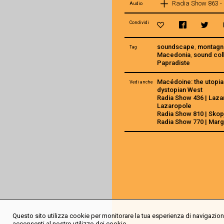
Radia Show 863 -
Audio
Condividi
soundscape
,
montagn
Tag
Macedonia
,
sound col
Papradiste
Macédoine: the utopia
Vedi anche
dystopian West
Radia Show 436 | Laza
Lazaropole
Radia Show 810 | Skopj
Radia Show 770 | Marg
Questo sito utilizza cookie per monitorare la tua esperienza di navigazione
acconsenti al nostro utilizzo dei cookie.