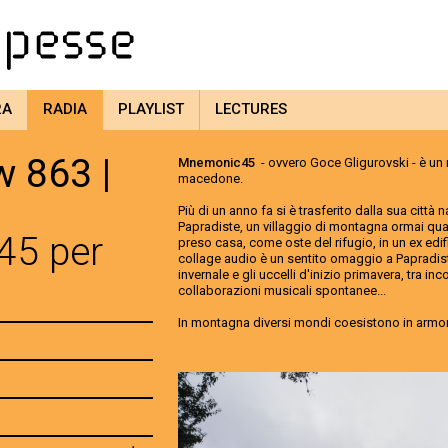
RA
RADIA
PLAYLIST
LECTURES
 863 |
Mnemonic45
- ovvero Goce Gligurovski - è un 
macedone.
Più di un anno fa si è trasferito dalla sua città n
Papradiste, un villaggio di montagna ormai qu
5 per
preso casa, come oste del rifugio, in un ex edi
collage audio è un sentito omaggio a Papradiste
invernale e gli uccelli d'inizio primavera, tra inc
collaborazioni musicali spontanee...
In montagna diversi mondi coesistono in armo