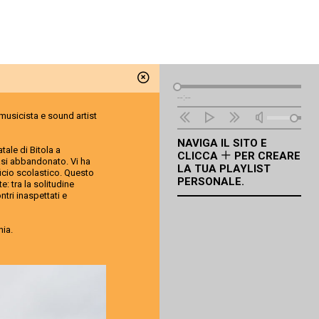
Lettore
--:--
Audio
musicista e sound artist
NAVIGA IL SITO E
atale di Bitola a
CLICCA
PER CREARE
asi abbandonato. Vi ha
LA TUA PLAYLIST
ficio scolastico. Questo
PERSONALE.
: tra la solitudine
ontri inaspettati e
nia.