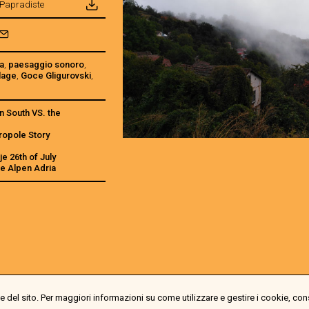
 Papradiste
a
,
paesaggio sonoro
,
lage
,
Goce Gligurovski
,
n South VS. the
ropole Story
e 26th of July
e Alpen Adria
 del sito. Per maggiori informazioni su come utilizzare e gestire i cookie, con