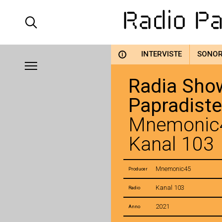
INTERVISTE
SONO
i
Radia Show
Papradiste
Mnemonic4
Kanal 103
Mnemonic45
Producer
Kanal 103
Radio
2021
Anno