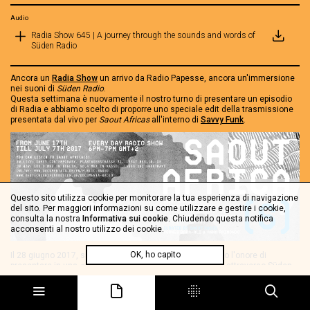
Audio
Radia Show 645 | A journey through the sounds and words of
Süden Radio
Ancora un
Radia Show
un arrivo da Radio Papesse, ancora un'immersione
nei suoni di
Süden Radio
.
Questa settimana è nuovamente il nostro turno di presentare un episodio
di Radia e abbiamo scelto di proporre uno speciale edit della trasmissione
presentata dal vivo per
Saout Africas
all'interno di
Savvy Funk
.
Questo sito utilizza cookie per monitorare la tua esperienza di navigazione
del sito. Per maggiori informazioni su come utilizzare e gestire i cookie,
consulta la nostra
Informativa sui cookie
. Chiudendo questa notifica
acconsenti al nostro utilizzo dei cookie.
OK, ho capito
Il 28 giugno 2017, su invito di
Saout Radio
abbiamo avuto l'onore di
presentare in una
carte blanche
alcuni dei suoni raccolti attraverso Süden
Radio. Nel tentativo di ascoltare e conoscere le nuove geografie del suono,
abbiamo invitato artisti e producers a riflettere sul Mediterraneo, sull'uso
delle cartografie personali come strumenti di ri-appropriazione di luoghi e
memorie e sulla circolazione e creazione di archivi sonori.