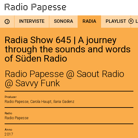
INTERVISTE
SONORA
RADIA
PLAYLIST
i
Radia Show 645 | A journey
through the sounds and words
of Süden Radio
Radio Papesse @ Saout Radio
@ Savvy Funk
Producer
Radio Papesse, Carola Haupt, Ilaria Gadenz
Radio
Radio Papesse
Anno
2017