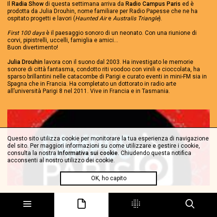
Il
Radia Show
di questa settimana arriva da
Radio Campus Paris
ed è
prodotta da Julia Drouhin, nome familiare per Radio Papesse che ne ha
ospitato progetti e lavori (
Haunted Air
e
Australis Triangle
).
First 100 days
è il paesaggio sonoro di un neonato. Con una riunione di
corvi, pipistrelli, uccelli, famiglia e amici…
Buon divertimento!
Julia Drouhin
lavora con il suono dal 2003. Ha investigato le memorie
sonore di città fantasma, condotto riti voodoo con vinili e cioccolata, ha
sparso brillantini nelle catacombe di Parigi e curato eventi in mini-FM sia in
Spagna che in Francia. Ha completato un dottorato in radio arte
all’università Parigi 8 nel 2011. Vive in Francia e in Tasmania.
Questo sito utilizza cookie per monitorare la tua esperienza di navigazione
del sito. Per maggiori informazioni su come utilizzare e gestire i cookie,
consulta la nostra
Informativa sui cookie
. Chiudendo questa notifica
acconsenti al nostro utilizzo dei cookie.
OK, ho capito