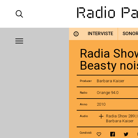
INTERVISTE
SONO
i
Radia Show
Beasty noi
Barbara Kaiser
Producer
Orange 94.0
Radio
2010
Anno
Radia Show 289 | 
Audio
Barbara Kaiser
Condividi