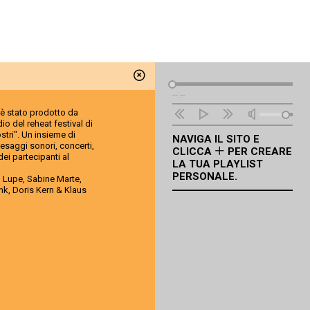
Lettore
--:--
Audio
è stato prodotto da
io del reheat festival di
ostri". Un insieme di
NAVIGA IL SITO E
paesaggi sonori, concerti,
CLICCA
PER CREARE
dei partecipanti al
LA TUA PLAYLIST
PERSONALE.
l, Lupe, Sabine Marte,
ink, Doris Kern & Klaus