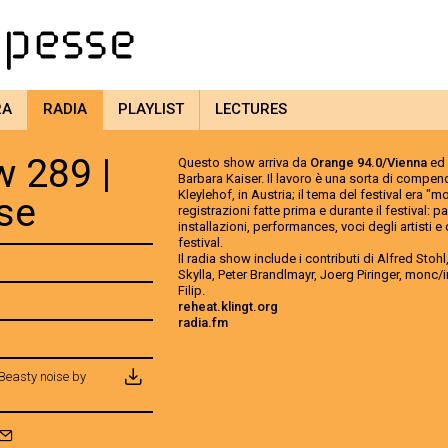
RA
RADIA
PLAYLIST
LECTURES
 289 |
Questo show arriva da
Orange 94.0/Vienna
ed 
Barbara Kaiser. Il lavoro è una sorta di compend
Kleylehof, in Austria; il tema del festival era "m
se
registrazioni fatte prima e durante il festival: 
installazioni, performances, voci degli artisti e 
festival.
Il radia show include i contributi di Alfred Stoh
Skylla, Peter Brandlmayr, Joerg Piringer, monc/
Filip.
reheat.klingt.org
radia.fm
Beasty noise by