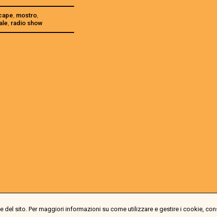
cape
,
mostro
,
ale
,
radio show
 del sito. Per maggiori informazioni su come utilizzare e gestire i cookie, con