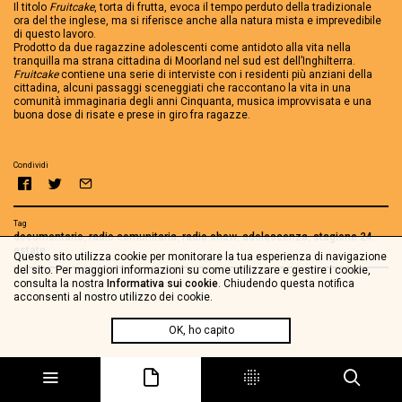
Il titolo
Fruitcake
, torta di frutta, evoca il tempo perduto della tradizionale
ora del the inglese, ma si riferisce anche alla natura mista e imprevedibile
di questo lavoro.
Prodotto da due ragazzine adolescenti come antidoto alla vita nella
tranquilla ma strana cittadina di Moorland nel sud est dell’Inghilterra.
Fruitcake
contiene una serie di interviste con i residenti più anziani della
cittadina, alcuni passaggi sceneggiati che raccontano la vita in una
comunità immaginaria degli anni Cinquanta, musica improvvisata e una
buona dose di risate e prese in giro fra ragazze.
Condividi
Tag
documentario
,
radio comunitaria
,
radio show
,
adolescenza
,
stagione 24
,
estate
Questo sito utilizza cookie per monitorare la tua esperienza di navigazione
del sito. Per maggiori informazioni su come utilizzare e gestire i cookie,
consulta la nostra
Informativa sui cookie
. Chiudendo questa notifica
acconsenti al nostro utilizzo dei cookie.
OK, ho capito