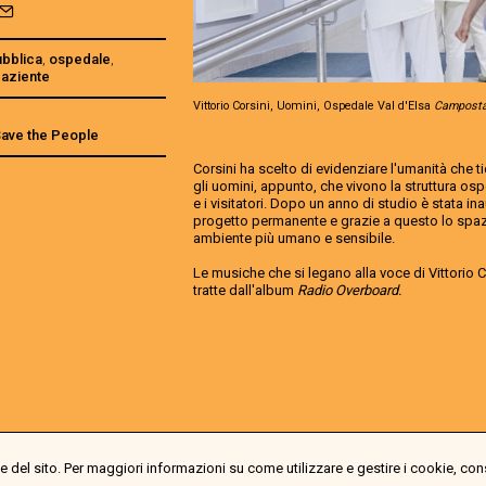
ubblica
,
ospedale
,
paziente
Vittorio Corsini, Uomini, Ospedale Val d'Elsa
Camposta
 Save the People
Corsini ha scelto di evidenziare l'umanità che t
gli uomini, appunto, che vivono la struttura ospe
e i visitatori. Dopo un anno di studio è stata in
progetto permanente e grazie a questo lo spazi
ambiente più umano e sensibile.
Le musiche che si legano alla voce di Vittorio 
tratte dall'album
Radio Overboard.
 del sito. Per maggiori informazioni su come utilizzare e gestire i cookie, con