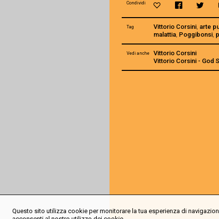
Condividi
Vittorio Corsini
,
arte p
Tag
malattia
,
Poggibonsi
,
Vittorio Corsini
Vedi anche
Vittorio Corsini - God
Questo sito utilizza cookie per monitorare la tua esperienza di navigazione
acconsenti al nostro utilizzo dei cookie.