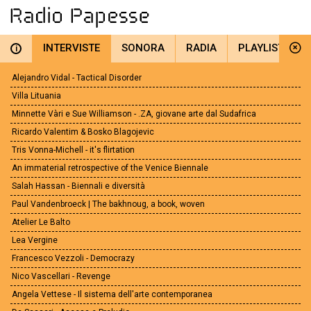
INTERVISTE
SONORA
RADIA
PLAYLIST
i
Alejandro Vidal - Tactical Disorder
Villa Lituania
Minnette Vàri e Sue Williamson - .ZA, giovane arte dal Sudafrica
Ricardo Valentim & Bosko Blagojevic
Tris Vonna-Michell - it's flirtation
An immaterial retrospective of the Venice Biennale
Salah Hassan - Biennali e diversità
Paul Vandenbroeck | The bakhnoug, a book, woven
Atelier Le Balto
Lea Vergine
Francesco Vezzoli - Democrazy
Nico Vascellari - Revenge
Angela Vettese - Il sistema dell'arte contemporanea