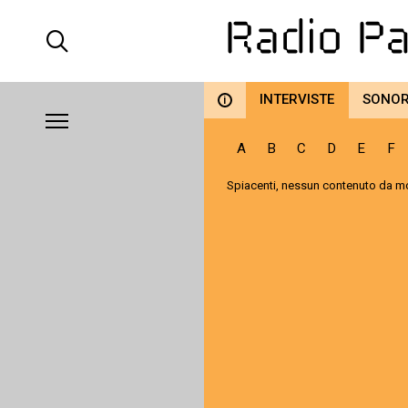
INTERVISTE
SONO
i
A
B
C
D
E
F
Spiacenti, nessun contenuto da mo