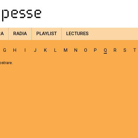
RA
RADIA
PLAYLIST
LECTURES
G
H
I
J
K
L
M
N
O
P
Q
R
S
T
strare.