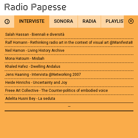
INTERVISTE
SONORA
RADIA
PLAYLIST
i
Salah Hassan - Biennali e diversità
Ralf Homann - Rethinking radio art in the context of visual art @Manifesta8
Neil Hamon - Living History Archive
Mona Hatoum - Misbah
Khaled Hafez - Dwelling Andalus
Jens Haaning - Intervista @Networking 2007
Heide Hinrichs - Uncertainty and Joy
Freee Art Collective - The Counter-politics of embodied voice
Adelita Husni Bey - La seduta
—