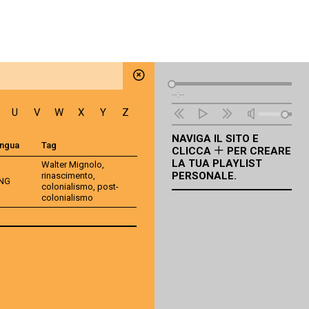
Lettore
--:--
Audio
U
V
W
X
Y
Z
NAVIGA IL SITO E
ingua
Tag
CLICCA
PER CREARE
LA TUA PLAYLIST
Walter Mignolo
,
PERSONALE.
rinascimento
,
NG
colonialismo
,
post-
colonialismo