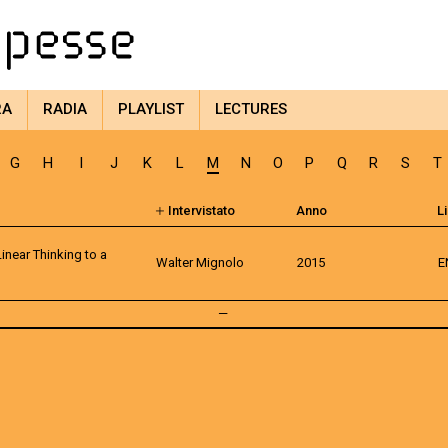
RA
RADIA
PLAYLIST
LECTURES
G
H
I
J
K
L
M
N
O
P
Q
R
S
T
Intervistato
Anno
L
inear Thinking to a
Walter Mignolo
2015
E
—