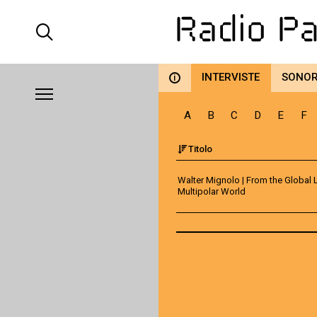
INTERVISTE
SONO
i
A
B
C
D
E
F
Titolo
Walter Mignolo | From the Global L
Multipolar World