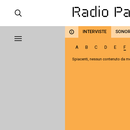
INTERVISTE
SONO
i
A
B
C
D
E
F
Spiacenti, nessun contenuto da mo