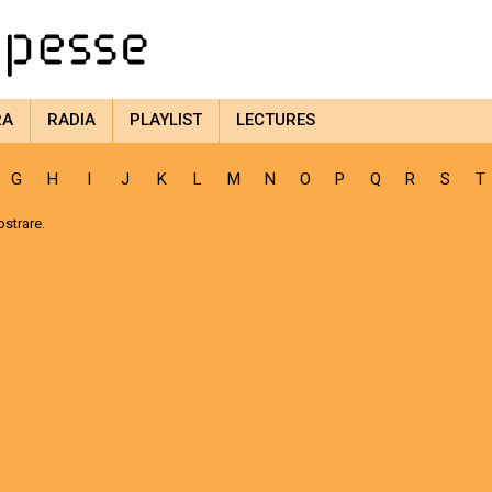
RA
RADIA
PLAYLIST
LECTURES
G
H
I
J
K
L
M
N
O
P
Q
R
S
T
strare.