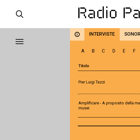
INTERVISTE
SONO
i
A
B
C
D
E
F
Titolo
Pier Luigi Tazzi
Amplificare - A proposito della me
musei