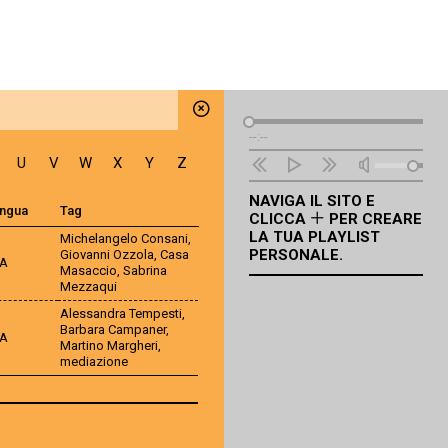
Lettore
--:--
Audio
U
V
W
X
Y
Z
NAVIGA IL SITO E
ingua
Tag
CLICCA
PER CREARE
LA TUA PLAYLIST
Michelangelo Consani
,
PERSONALE.
Giovanni Ozzola
,
Casa
TA
Masaccio
,
Sabrina
Mezzaqui
Alessandra Tempesti
,
Barbara Campaner
,
TA
Martino Margheri
,
mediazione