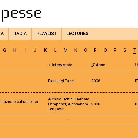
RA
RADIA
PLAYLIST
LECTURES
G
H
I
J
K
L
M
N
O
P
Q
R
S
T
Intervistato
Anno
L
Pier Luigi Tazzi
2008
I
Alessio Bertini, Barbara
diazione culturale nei
Campaner, Alessandra
2008
I
Tempesti
—