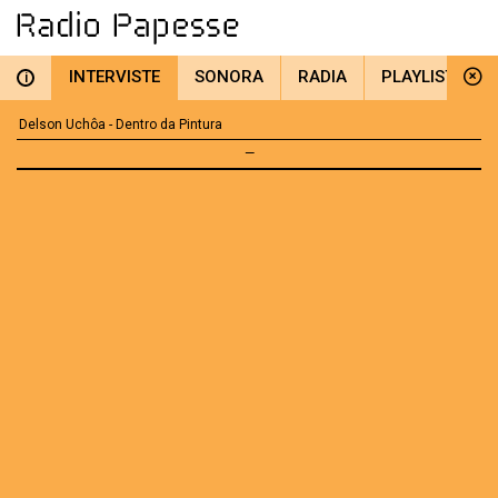
INTERVISTE
SONORA
RADIA
PLAYLIST
i
Delson Uchôa - Dentro da Pintura
—