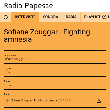
INTERVISTE
SONORA
RADIA
PLAYLIST
i
Sofiane Zouggar - Fighting
amnesia
Intervistato
Sofiane Zouggar
Lingua
ENG
Anno
2013
Audio
Sofiane Zouggar - Fighting amnesia (00:13:13)