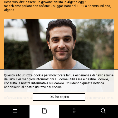
Cosa vuol dire essere un giovane artista in Algeria oggi?
Ne abbiamo parlato con Sofiane Zouggar, nato nel 1982 a Khemis Miliana,
Algeria.
Questo sito utilizza cookie per monitorare la tua esperienza di navigazione
del sito. Per maggiori informazioni su come utilizzare e gestire i cookie,
consulta la nostra
Informativa sui cookie
. Chiudendo questa notifica
acconsenti al nostro utilizzo dei cookie.
OK, ho capito
Sofiane Zouggar a Villa Romana, 2013. Foto: Giacomo Laser, Archivio Villa Romana, Firenze.
Lo abbiamo incontrato a Firenze nella prima vera del 2013, quando è stato
inviato per una residenza a
Villa Romana
. Nel corso delle settimane
trascorse in Italia abbiamo avuto modo di parlare della scena artistica