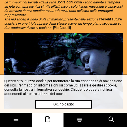
Le immagini di Berruti - dalla serie
Sopra ogni cosa
- sono dipinte a tempera
su juta con una tecnica simile all’affresco; i colori sono mescolati a calce così
da ottenere tinte e tonalità tenui, adatte al tono delicato delle immagini
rappresentate.
The red shoes, il video di Ra Di Martino, presente nella sezione
Present Future
consiste in una tripla ripresa della stessa scena, un lungo piano sequenza su
due adolescenti che si baciano
. [Pia Capelli]
Questo sito utilizza cookie per monitorare la tua esperienza di navigazione
del sito. Per maggiori informazioni su come utilizzare e gestire i cookie,
consulta la nostra
Informativa sui cookie
. Chiudendo questa notifica
acconsenti al nostro utilizzo dei cookie.
OK, ho capito
Ra Di Martino, The Red Shoes, 2007