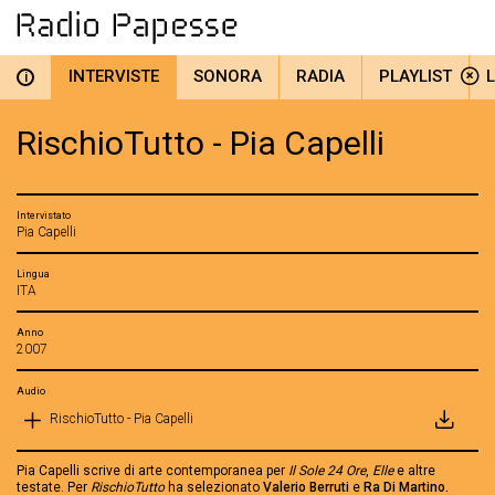
INTERVISTE
SONORA
RADIA
PLAYLIST
i
RischioTutto - Pia Capelli
Intervistato
Pia Capelli
Lingua
ITA
Anno
2007
Audio
RischioTutto - Pia Capelli
Pia Capelli scrive di arte contemporanea per
Il Sole 24 Ore
,
Elle
e altre
testate. Per
RischioTutto
ha selezionato
Valerio Berruti
e
Ra Di Martino.